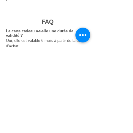
FAQ
La carte cadeau a-t-elle une durée de
validité ?
Oui, elle est valable 6 mois à partir de la date
d’achat.
Peut-on choisir un montant libre ?
Non. La carte cadeau correspond aux montants
des soins proposés (90€, 125€, 170€, 250€,
350€).
Selon le montant choisi, elle pourra soit
sélectionner le massage qui lui correspond le
mieux, soit profiter d’un atelier ou d’un rituel
spécifique déjà défini.
La carte cadeau est-elle envoyée en version
papier ou électronique ?
La carte cadeau est envoyée par email.
Dans ce mail, vous trouverez une carte au
format PDF prête à être imprimée.